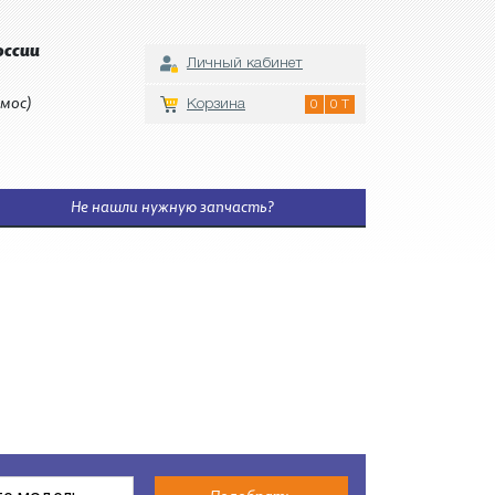
оссии
Личный кабинет
мос)
Корзина
0
0 T
Не нашли нужную запчасть?