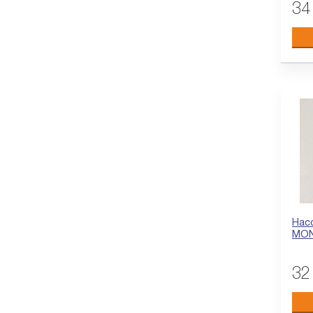
34
Насо
MON
32