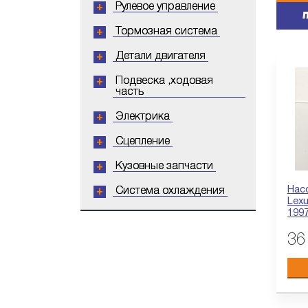
Рулевое управление
П
Тормозная система
Детали двигателя
Подвеска ,ходовая
часть
Электрика
Сцепление
Кузовные запчасти
Насо
Система охлаждения
Lex
199
36