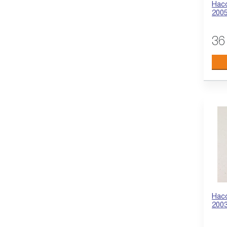
Насо
200
36
Насо
200