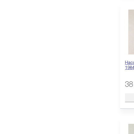
Нас
198
38