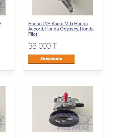
/
Насос ГУР Acura Mdx,Honda
Accord, Honda Odyssey, Honda
Pilot
38 000 T
Заказать