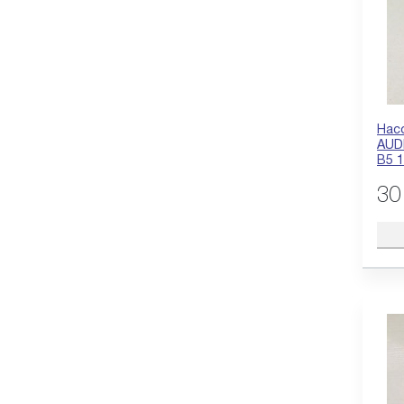
Насо
AUD
B5 
30