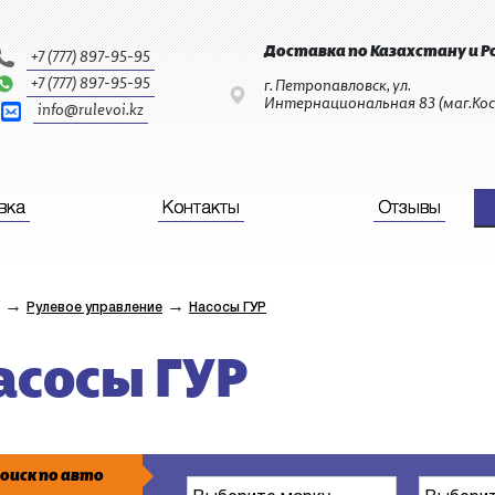
Доставка по Казахстану и Р
+7 (777) 897-95-95
+7 (777) 897-95-95
г. Петропавловск, ул.
Интернациональная 83 (маг.Кос
info@rulevoi.kz
вка
Контакты
Отзывы
→
→
Рулевое управление
Насосы ГУР
асосы ГУР
оиск по авто