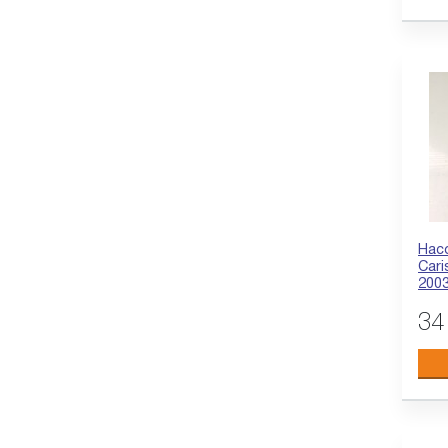
Насо
Cari
200
34